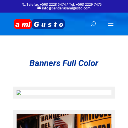
Telefax +503 2228 0474 / Tel. +503 2229 7475
info@banderasamigusto.com
Banners Full Color