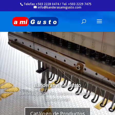
Telefax +503 2228 0474 / Tel. +503 2229 7475
info@banderasamigusto.com
Reproductor
de
vídeo
Banderas A Mi Gusto
Banderas, banderines, banderas de escritorio,
bandas y más
Catálogo de Productos